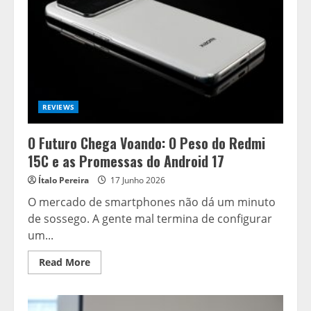
REVIEWS
O Futuro Chega Voando: O Peso do Redmi
15C e as Promessas do Android 17
Ítalo Pereira
17 Junho 2026
O mercado de smartphones não dá um minuto
de sossego. A gente mal termina de configurar
um...
Read
Read More
more
about
O
Futuro
Chega