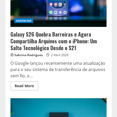
uma
crise
de
bateria
na
linha
HARDWARE
Samsung
Galaxy S26 Quebra Barreiras e Agora
Compartilha Arquivos com o iPhone: Um
Salto Tecnológico Desde o S21
Sabrina Rodrigues
2 Abril 2026
O Google lançou recentemente uma atualização
para o seu sistema de transferência de arquivos
sem fio, o...
Read
Read More
more
about
Galaxy
S26
Quebra
Barreiras
e
Agora