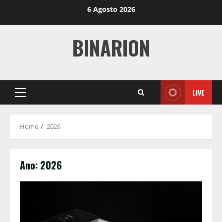
Skip
6 Agosto 2026
to
content
BINARION
LIVE
Primary
Menu
Home
2026
Ano:
2026