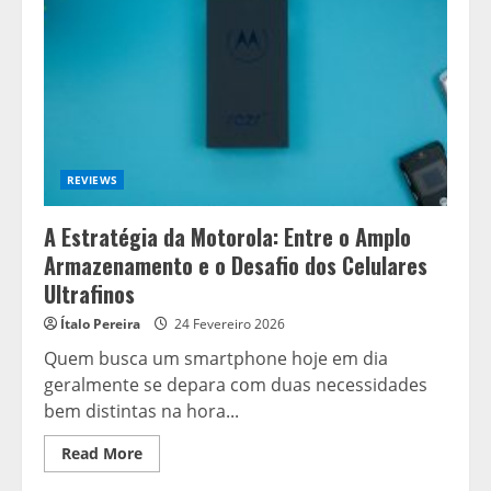
Compartilha
Arquivos
com
o
iPhone:
Um
Salto
Tecnológico
Desde
o
S21
REVIEWS
A Estratégia da Motorola: Entre o Amplo
Armazenamento e o Desafio dos Celulares
Ultrafinos
Ítalo Pereira
24 Fevereiro 2026
Quem busca um smartphone hoje em dia
geralmente se depara com duas necessidades
bem distintas na hora...
Read
Read More
more
about