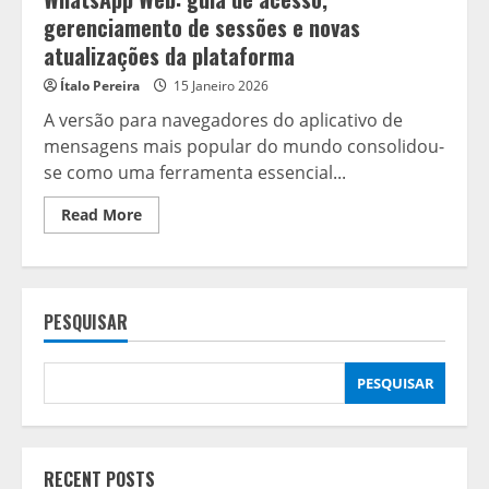
gerenciamento de sessões e novas
atualizações da plataforma
Ítalo Pereira
15 Janeiro 2026
A versão para navegadores do aplicativo de
mensagens mais popular do mundo consolidou-
se como uma ferramenta essencial...
Read
Read More
more
about
WhatsApp
Web:
guia
de
PESQUISAR
acesso,
gerenciamento
de
sessões
e
PESQUISAR
novas
atualizações
da
plataforma
RECENT POSTS