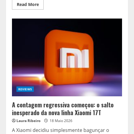
Read
Read More
more
about
O
Motor
por
Trás
do
iOS
27:
Como
a
Apple
Trouxe
a
Nova
Siri
e
a
IA
para
REVIEWS
a
Nuvem
(e
A contagem regressiva começou: o salto
para
o
inesperado da nova linha Xiaomi 17T
Google)
Laura Ribeiro
18 Maio 2026
A Xiaomi decidiu simplesmente bagunçar o