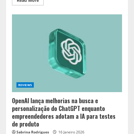
Read More
more
about
O
Futuro
do
Software
e
a
Realidade
do
Hardware:
O
Que
Esperar
do
Android
REVIEWS
OpenAI lança melhorias na busca e
personalização do ChatGPT enquanto
empreendedores adotam a IA para testes
de produto
Sabrina Rodrigues
16 Janeiro 2026