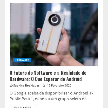
A
Estratégia
da
Motorola:
Entre
o
Amplo
Armazenamento
e
o
Desafio
dos
Celulares
Ultrafinos
HARDWARE
O Futuro do Software e a Realidade do
Hardware: O Que Esperar do Android
Sabrina Rodrigues
19 Fevereiro 2026
O Google acaba de disponibilizar o Android 17
Public Beta 1, dando a um grupo seleto de...
Read