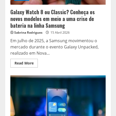
do
S26
Galaxy Watch 8 ou Classic? Conheça os
novos modelos em meio a uma crise de
bateria na linha Samsung
Sabrina Rodrigues
15 Abril 2026
Em julho de 2025, a Samsung movimentou o
mercado durante o evento Galaxy Unpacked,
realizado em Nova...
Read
Read More
more
about
Galaxy
Watch
8
ou
Classic?
Conheça
os
novos
modelos
em
meio
a