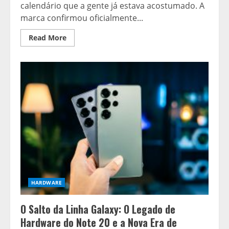
calendário que a gente já estava acostumado. A
marca confirmou oficialmente...
Read
Read More
more
about
A
contagem
regressiva
começou:
o
salto
inesperado
da
nova
linha
Xiaomi
17T
HARDWARE
O Salto da Linha Galaxy: O Legado de
Hardware do Note 20 e a Nova Era de