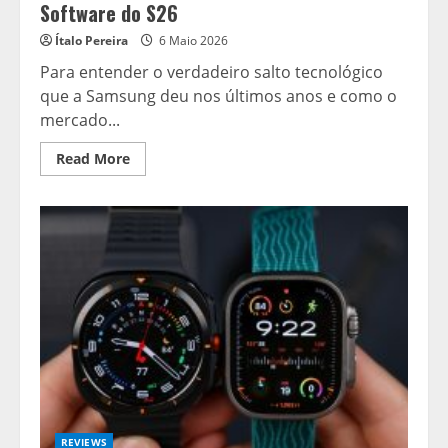
Software do S26
Ítalo Pereira
6 Maio 2026
Para entender o verdadeiro salto tecnológico
que a Samsung deu nos últimos anos e como o
mercado...
Read
Read More
more
about
O
Salto
da
Linha
Galaxy:
O
Legado
de
Hardware
do
Note
20
e
a
Nova
Era
de
Software
REVIEWS