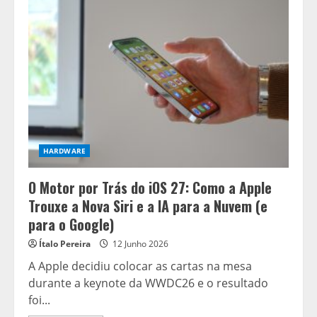
Voando:
O
Peso
do
Redmi
15C
e
as
Promessas
do
Android
17
HARDWARE
O Motor por Trás do iOS 27: Como a Apple
Trouxe a Nova Siri e a IA para a Nuvem (e
para o Google)
Ítalo Pereira
12 Junho 2026
A Apple decidiu colocar as cartas na mesa
durante a keynote da WWDC26 e o resultado
foi...