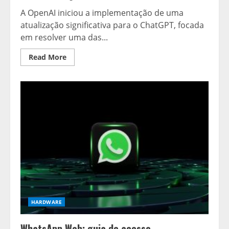
A OpenAI iniciou a implementação de uma
atualização significativa para o ChatGPT, focada
em resolver uma das...
Read
Read More
more
about
OpenAI
lança
melhorias
na
busca
e
personalização
do
ChatGPT
enquanto
empreendedores
adotam
a
IA
para
testes
de
produto
HARDWARE
WhatsApp Web: guia de acesso,