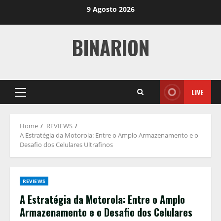
Skip
9 Agosto 2026
to
content
BINARION
LIVE
Primary
Menu
Home
REVIEWS
A Estratégia da Motorola: Entre o Amplo Armazenamento e o
Desafio dos Celulares Ultrafinos
REVIEWS
A Estratégia da Motorola: Entre o Amplo
Armazenamento e o Desafio dos Celulares