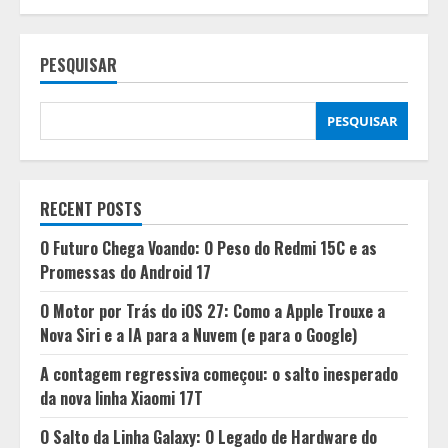
Conheça
os
5
melhores
PESQUISAR
umidificadores
de
ar
para
aliviar
PESQUISAR
o
clima
seco
RECENT POSTS
O Futuro Chega Voando: O Peso do Redmi 15C e as
Promessas do Android 17
O Motor por Trás do iOS 27: Como a Apple Trouxe a
Nova Siri e a IA para a Nuvem (e para o Google)
A contagem regressiva começou: o salto inesperado
da nova linha Xiaomi 17T
O Salto da Linha Galaxy: O Legado de Hardware do