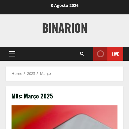
Skip
8 Agosto 2026
to
content
BINARION
LIVE
Primary
Menu
Home
2025
Março
Mês:
Março 2025