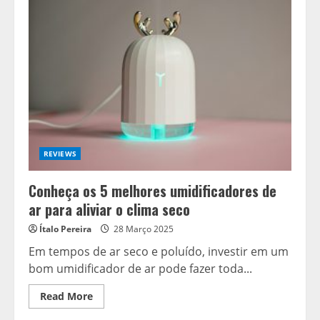
design
completo
da
linha
Oppo
Find
X8
antes
do
lançamento
oficial
na
China
REVIEWS
Conheça os 5 melhores umidificadores de
ar para aliviar o clima seco
Ítalo Pereira
28 Março 2025
Em tempos de ar seco e poluído, investir em um
bom umidificador de ar pode fazer toda...
Read
Read More
more
about