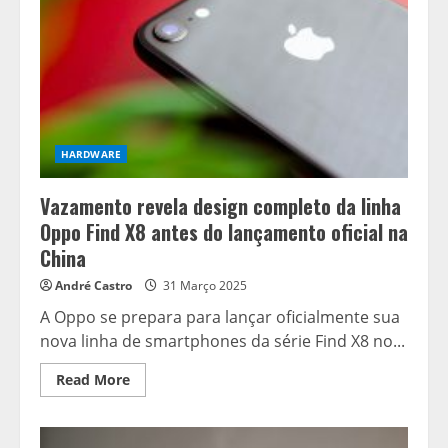
HARDWARE
Vazamento revela design completo da linha
Oppo Find X8 antes do lançamento oficial na
China
André Castro
31 Março 2025
A Oppo se prepara para lançar oficialmente sua
nova linha de smartphones da série Find X8 no...
Read
Read More
more
about
Vazamento
revela